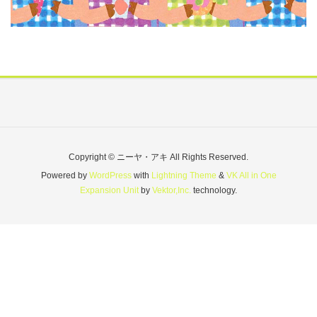
Copyright © ニーヤ・アキ All Rights Reserved.
Powered by
WordPress
with
Lightning Theme
&
VK All in One
Expansion Unit
by
Vektor,Inc.
technology.